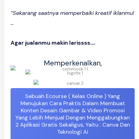
“Sekarang saatnya memperbaiki kreatif iklanmu!
…
Agar jualanmu makin larissss….
Memperkenalkan,
Sebuah Ecourse ( Kelas Online ) Yang
Menujukan Cara Praktis Dalam Membuat
Konten Desain Gambar & Video Promosi
Yang Lebih Menjual Dengan Menggabungkan
2 Aplikasi Gratis Sekaligus, Yaitu : Canva Dan
Teknologi Ai