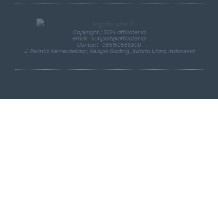
Copyright | 2024 affiliater.id
email : support@affiliater.id
Contact : 085150565800
Jl. Perintis Kemerdekaan, Kelapa Gading, Jakarta Utara, Indonesia