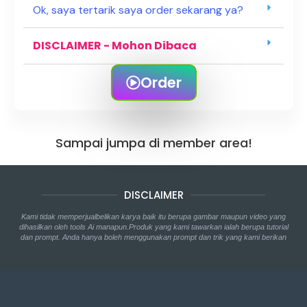
Ok, saya tertarik saya order sekarang ya?
DISCLAIMER - Mohon Dibaca
Order
Sampai jumpa di member area!
DISCLAIMER
Kami tidak memperjualbelikan karya baik itu berupa gambar maupun video yang
dihasilkan oleh tools Ai manapun.Produk yang kami tawarkan ialah berupa tutorial
dan prompt. Anda hanya boleh menggunakan prompt dan trik yang kami berikan