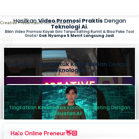
Hasilkan
Video Promosi Praktis
Dengan
Creative Presentasi II
oleh Affiliater.id
Teknologi Ai
.
Bikin Video Promosi Kayak Gini Tanpa Editing Rumit & Bisa Pake Tool
Gratis!
Gak Nyampe 5 Menit Langsung Jadi
Hasilkan
Video Untuk Konten Iklan
Dengan
Teknologi Ai
.
Tingkatkan
Kreativitas
Konten Marketing Dengan
Kekuatan Ai
! 🔥
Halo Online Preneur👋🏻