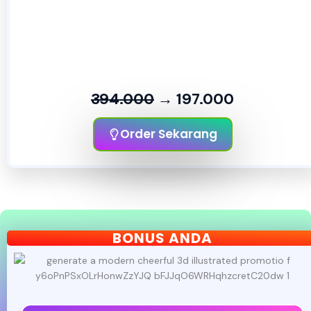
01
23
58
51
Hari
Jam
Menit
Detik
394.000
→ 197.000
Order Sekarang
BONUS ANDA