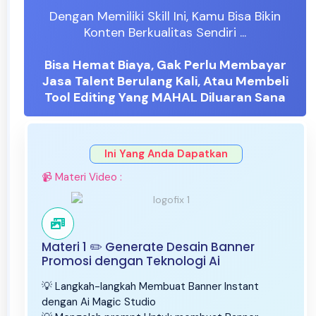
Dengan Memiliki Skill Ini, Kamu Bisa Bikin
Konten Berkualitas Sendiri ...
Bisa Hemat Biaya, Gak Perlu Membayar
Jasa Talent Berulang Kali, Atau Membeli
Tool Editing Yang MAHAL Diluaran Sana
Ini Yang Anda Dapatkan
📹 Materi Video :
Materi 1 ✏️ Generate Desain Banner
Promosi dengan Teknologi Ai
💡 Langkah-langkah Membuat Banner Instant
dengan Ai Magic Studio